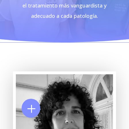
el tratamiento más vanguardista y
adecuado a cada patología.
L