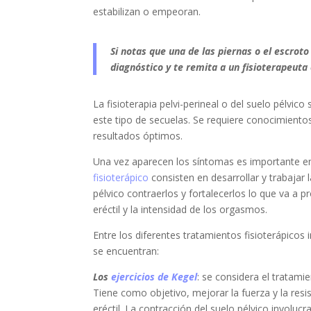
estabilizan o empeoran.
Si notas que una de las piernas o el escro
diagnóstico y te remita a un fisioterapeuta
La fisioterapia pelvi-perineal o del suelo pélvico
este tipo de secuelas. Se requiere conocimientos
resultados óptimos.
Una vez aparecen los síntomas es importante emp
fisioterápico
consisten en desarrollar y trabajar 
pélvico contraerlos y fortalecerlos lo que va a p
eréctil y la intensidad de los orgasmos.
Entre los diferentes tratamientos fisioterápicos i
se encuentran:
Los
ejercicios de Kegel
: se considera el tratami
Tiene como objetivo, mejorar la fuerza y la res
eréctil. La contracción del suelo pélvico involu