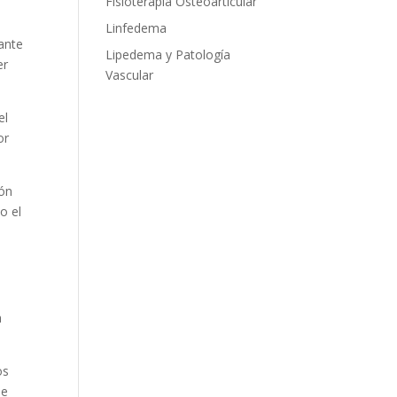
Fisioterapia Osteoarticular
Linfedema
rante
Lipedema y Patología
er
Vascular
el
or
ión
o el
a
os
se