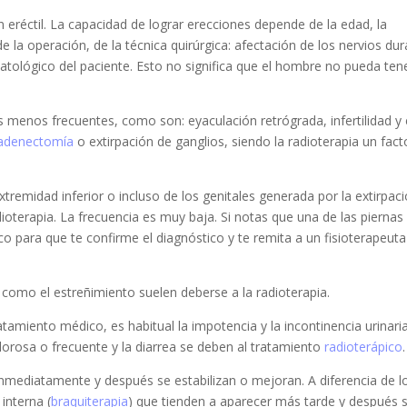
ón eréctil. La capacidad de lograr erecciones depende de la edad, la
e la operación, de la técnica quirúrgica: afectación de los nervios du
y patológico del paciente. Esto no significa que el hombre no pueda ten
 menos frecuentes, como son: eyaculación retrógrada, infertilidad y 
fadenectomía
o extirpación de ganglios, siendo la radioterapia un fact
remidad inferior o incluso de los genitales generada por la extirpac
adioterapia. La frecuencia es muy baja. Si notas que una de las piernas 
 para que te confirme el diagnóstico y te remita a un fisioterapeuta
, como el estreñimiento suelen deberse a la radioterapia.
amiento médico, es habitual la impotencia y la incontinencia urinari
olorosa o frecuente y la diarrea se deben al tratamiento
radioterápico
.
inmediatamente y después se estabilizan o mejoran. A diferencia de l
interna (
braquiterapia
) que tienden a aparecer más tarde y después 