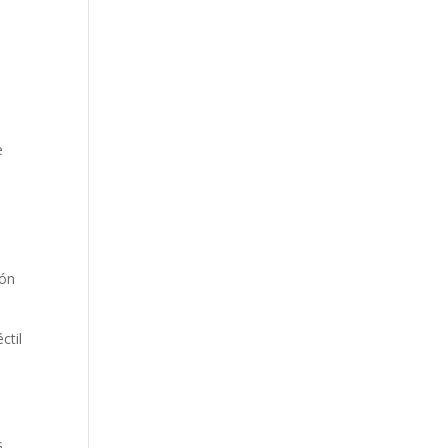
e
o
ión
ctil
.
s