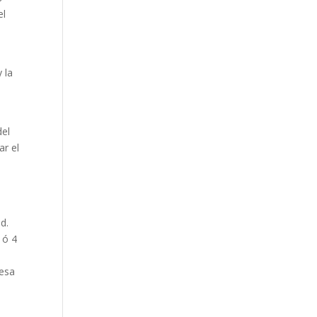
el
 la
del
ar el
d.
 ó 4
 esa