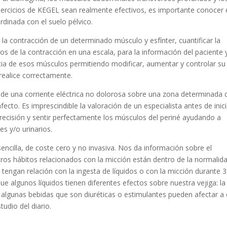
ercicios de KEGEL sean realmente efectivos, es importante conocer 
inada con el suelo pélvico.
r la contracción de un determinado músculo y esfínter, cuantificar la
os de la contracción en una escala, para la información del paciente y
ncia de esos músculos permitiendo modificar, aumentar y controlar su
 realice correctamente.
ón de una corriente eléctrica no dolorosa sobre una zona determinada 
cto. Es imprescindible la valoración de un especialista antes de inici
precisión y sentir perfectamente los músculos del periné ayudando a
es y/o urinarios.
sencilla, de coste cero y no invasiva. Nos da información sobre el
tros hábitos relacionados con la micción están dentro de la normalida
tengan relación con la ingesta de líquidos o con la micción durante 3
que algunos líquidos tienen diferentes efectos sobre nuestra vejiga: la
uso algunas bebidas que son diuréticas o estimulantes pueden afectar a
udio del diario.