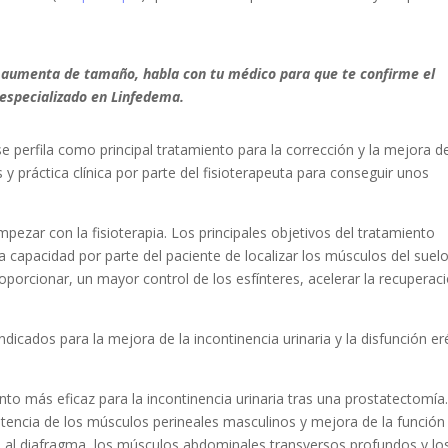
to aumenta de tamaño, habla con tu médico para que te confirme el
 especializado en Linfedema.
 se perfila como principal tratamiento para la corrección y la mejora d
 y práctica clínica por parte del fisioterapeuta para conseguir unos
ezar con la fisioterapia. Los principales objetivos del tratamiento
la capacidad por parte del paciente de localizar los músculos del suel
roporcionar, un mayor control de los esfínteres, acelerar la recuperac
ndicados para la mejora de la incontinencia urinaria y la disfunción eré
ento más eficaz para la incontinencia urinaria tras una prostatectomía
istencia de los músculos perineales masculinos y mejora de la función
cra al diafragma, los músculos abdominales transversos profundos y lo