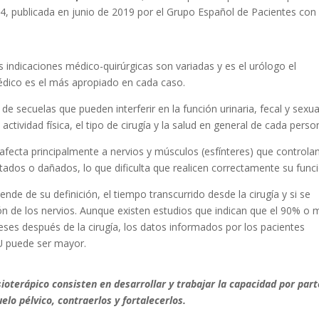
4, publicada en junio de 2019 por el Grupo Español de Pacientes con
 indicaciones médico-quirúrgicas son variadas y es el urólogo el
édico es el más apropiado en cada caso.
e secuelas que pueden interferir en la función urinaria, fecal y sexua
ctividad física, el tipo de cirugía y la salud en general de cada perso
 afecta principalmente a nervios y músculos (esfínteres) que controlan
ilitados o dañados, lo que dificulta que realicen correctamente su func
pende de su definición, el tiempo transcurrido desde la cirugía y si se
ión de los nervios. Aunque existen estudios que indican que el 90% o 
eses después de la cirugía, los datos informados por los pacientes
IU puede ser mayor.
sioterápico consisten en desarrollar y trabajar la capacidad por part
elo pélvico, contraerlos y fortalecerlos.