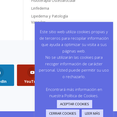
Fisioterapia Osteoarticular
Linfedema
Lipedema y Patología
Vascular
Este sitio web utiliza cookies propias y
de terceros para recopilar información
que ayuda a optimizar su visita a sus
páginas web.
No se utilizarán las cookies para
recoger información de carácter
personal. Usted puede permitir su uso
o rechazarlo.
edIn
YouTube
Instagram
Encontrará más información en
nuestra Política de Cookies.
ACEPTAR COOKIES
CERRAR COOKIES
LEER MÁS