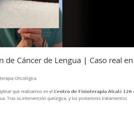
n de Cáncer de Lengua | Caso real en
oterapia Oncológica
ue realizamos en el 𝗖𝗲𝗻𝘁𝗿𝗼 𝗱𝗲 𝗙𝗶𝘀𝗶𝗼𝘁𝗲𝗿𝗮𝗽𝗶𝗮 𝗔𝗹𝗰𝗮𝗹á 𝟭𝟮𝟲
a. Tras su intervención quirúrgica, y los posteriores tratamientos