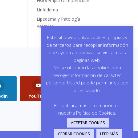
Fisioterapia Osteoarticular
Linfedema
Lipedema y Patología
Vascular
Este sitio web utiliza cookies propias y
de terceros para recopilar información
que ayuda a optimizar su visita a sus
páginas web.
No se utilizarán las cookies para
recoger información de carácter
personal. Usted puede permitir su uso
o rechazarlo.
edIn
YouTube
Instagram
Encontrará más información en
nuestra Política de Cookies.
ACEPTAR COOKIES
CERRAR COOKIES
LEER MÁS