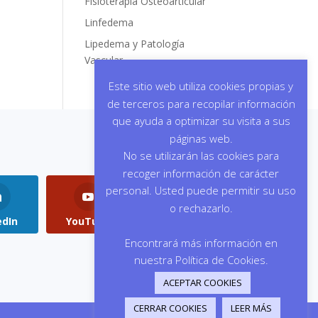
Fisioterapia Osteoarticular
Linfedema
Lipedema y Patología
Vascular
Este sitio web utiliza cookies propias y
de terceros para recopilar información
que ayuda a optimizar su visita a sus
páginas web.
No se utilizarán las cookies para
recoger información de carácter
personal. Usted puede permitir su uso
o rechazarlo.
edIn
YouTube
Instagram
Encontrará más información en
nuestra Política de Cookies.
ACEPTAR COOKIES
CERRAR COOKIES
LEER MÁS