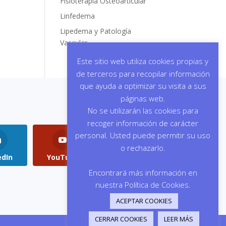
Fisioterapia Osteoarticular
Linfedema
Lipedema y Patología
Vascular
Este sitio web utiliza cookies propias y
de terceros para recopilar información
que ayuda a optimizar su visita a sus
páginas web.
No se utilizarán las cookies para
recoger información de carácter
personal. Usted puede permitir su uso
o rechazarlo.
edIn
YouTube
Instagram
Encontrará más información en
nuestra Política de Cookies.
ACEPTAR COOKIES
CERRAR COOKIES
LEER MÁS